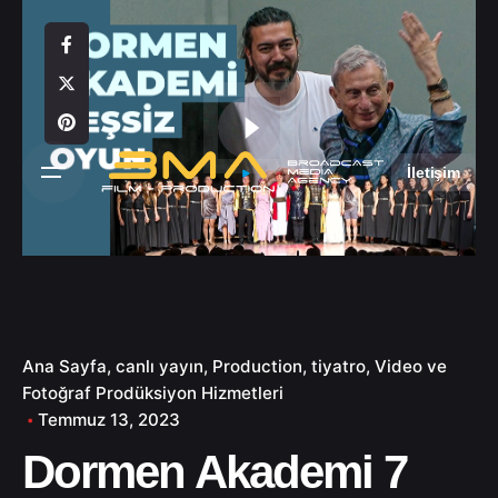
S
k
i
p
t
o
İletişim
c
o
n
t
e
n
t
Ana Sayfa
canlı yayın
Production
tiyatro
Video ve
Fotoğraf Prodüksiyon Hizmetleri
Temmuz 13, 2023
Dormen Akademi 7