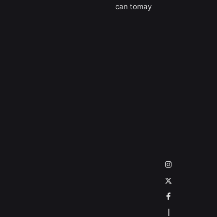
can tomay
—