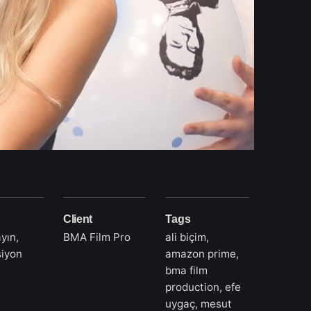
Client
Tags
yın,
BMA Film Pro
ali biçim
,
siyon
amazon prime
,
bma film
production
,
efe
uygaç
,
mesut