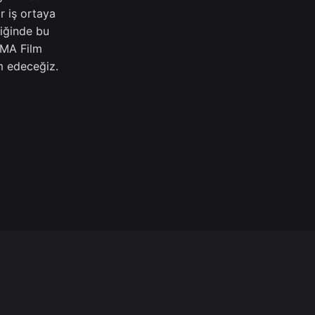
r iş ortaya
liğinde bu
BMA Film
m edeceğiz.