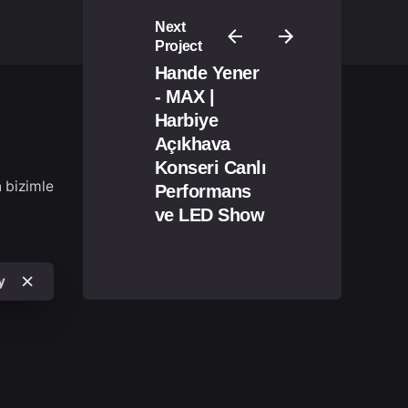
Next
Project
Hande Yener
- MAX |
Harbiye
Açıkhava
Konseri Canlı
n bizimle
Performans
ve LED Show
y