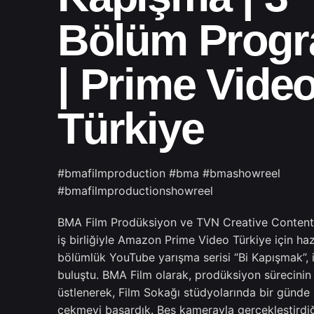
Bölüm Prog
| Prime Vide
Türkiye
#bmafilmproduction #bma #bmashowreel
#bmafilmproductionshowreel
BMA Film Prodüksiyon ve TVN Creative Content 
iş birliğiyle Amazon Prime Video Türkiye için ha
bölümlük YouTube yarışma serisi “Bi Kapışmak”, iz
buluştu. BMA Film olarak, prodüksiyon sürecinin
üstlenerek, Film Sokağı stüdyolarında bir günd
çekmeyi başardık. Beş kamerayla gerçekleştirdi