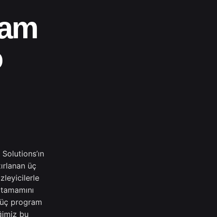
ram
o
Solutions’ın
zırlanan üç
leyicilerle
 tamamını
e üç program
ğimiz bu