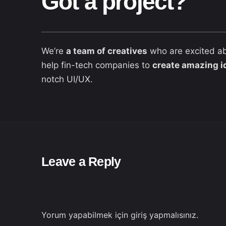
Got a project?
We’re
a team of creatives
who are excited a
help fin-tech companies to
create amazing i
notch UI/UX.
Leave a Reply
Yorum yapabilmek için
giriş yapmalısınız
.