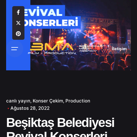
S
k
i
p
t
o
İletişim
c
o
n
t
e
n
t
canlı yayın
Konser Çekim
Production
Ağustos 28, 2022
Beşiktaş Belediyesi
Revival Konserleri