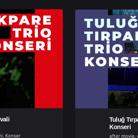
vali
Tuluğ Tırp
Konseri
mi
Konser
after movie