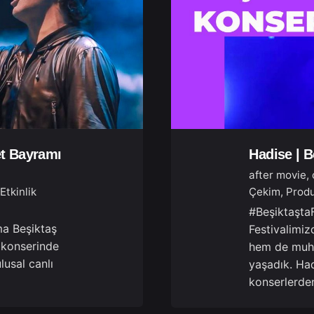
t Bayramı
Hadise | B
after movie
Etkinlik
Çekim
Produ
#Beşiktaşta
a Beşiktaş
Festivalimiz
 konserinde
hem de muh
lusal canlı
yaşadık. Had
konserlerden