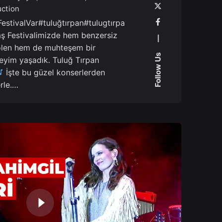
ction
estivalVar#tuluğtırpan#tulugtırpa
aş Festivalimizde hem benzersiz
—
şölen hem de muhteşem bir
Follow Us
eyim yaşadık. Tuluğ Tırpan
İşte bu güzel konserlerden
erle.…