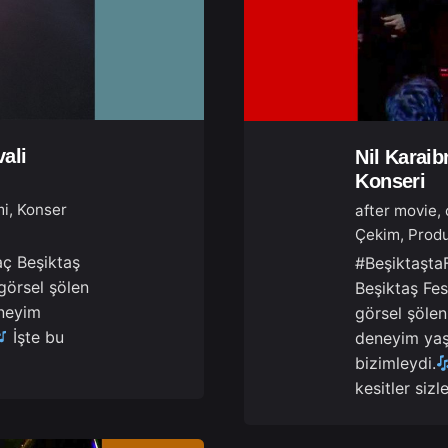
ali
Nil Karaib
Konseri
mi
Konser
after movie
Çekim
Produ
aç Beşiktaş
#BeşiktaştaF
görsel şölen
Beşiktaş Fes
neyim
görsel şöle
İşte bu
deneyim yaşa
bizimleydi.
kesitler sizl