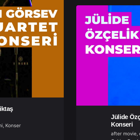
iktaş
Jülide Özç
Konseri
mi
Konser
after movie