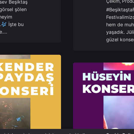
Çekim
Produ
sev Beşiktaş
görsel şölen
#BeşiktaştaF
neyim
Festivalimiz
.
İşte bu
hem de muh
le.…
yaşadık. Jül
güzel konser