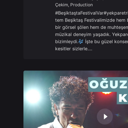
Çekim
Production
#BeşiktaştaFestivalVar#yekparetr
tem Beşiktaş Festivalimizde hem 
bir görsel şölen hem de muhteşem
müzikal deneyim yaşadık. Yekpar
bizimleydi.
İşte bu güzel konse
kesitler sizlerle.…