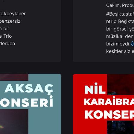
Çekim
Produ
io#ceylaner
#BeşiktaştaF
benzersiz
ntrio Beşikt
 bir
bir görsel 
e Trio
müzikal den
rlerden
bizimleydi.
kesitler sizl