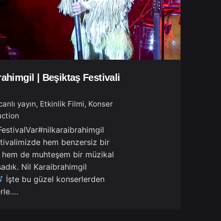
rahimgil | Beşiktaş Festivali
canlı yayın
Etkinlik Filmi
Konser
ction
estivalVar#nilkaraibrahimgil
tivalimizde hem benzersiz bir
n hem de muhteşem bir müzikal
dık. Nil Karaibrahimgil
İşte bu güzel konserlerden
erle.…