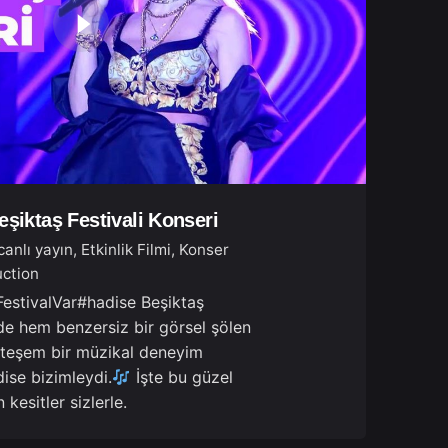
eşiktaş Festivali Konseri
canlı yayın
Etkinlik Filmi
Konser
ction
FestivalVar#hadise Beşiktaş
de hem benzersiz bir görsel şölen
teşem bir müzikal deneyim
ise bizimleydi.
İşte bu güzel
 kesitler sizlerle.