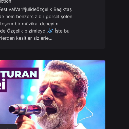
ction
estivalVar#jülideözçelik Beşiktaş
de hem benzersiz bir görsel şölen
teşem bir müzikal deneyim
ide Özçelik bizimleydi.
İşte bu
lerden kesitler sizlerle.…