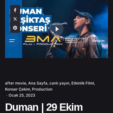
S
k
i
p
t
o
c
İletişim
o
n
t
e
n
t
after movie
Ana Sayfa
canlı yayın
Etkinlik Filmi
Konser Çekim
Production
Ocak 25, 2023
Duman | 29 Ekim