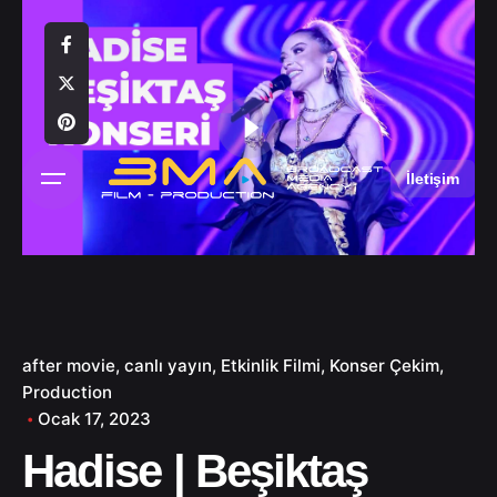
S
k
i
p
t
o
c
İletişim
o
n
t
e
n
t
after movie
canlı yayın
Etkinlik Filmi
Konser Çekim
Production
Ocak 17, 2023
Hadise | Beşiktaş