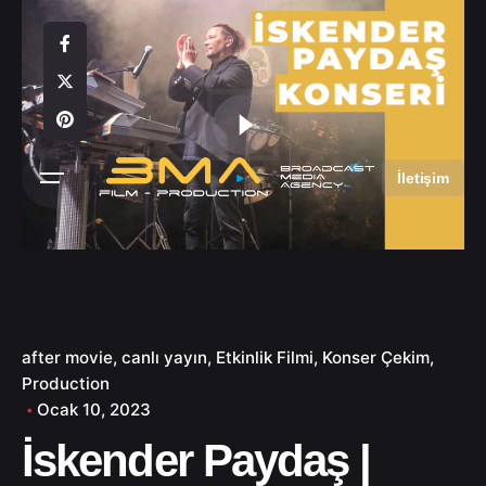
S
k
i
p
t
o
c
İletişim
o
n
t
e
n
t
after movie
canlı yayın
Etkinlik Filmi
Konser Çekim
Production
Ocak 10, 2023
İskender Paydaş |