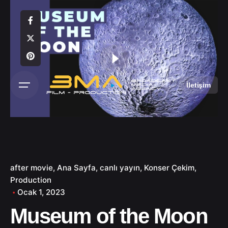
S
k
i
p
t
o
c
İletişim
o
n
t
e
n
t
after movie
Ana Sayfa
canlı yayın
Konser Çekim
Production
Ocak 1, 2023
Museum of the Moon