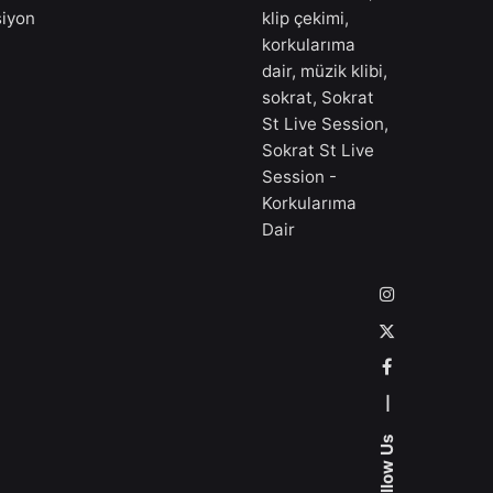
siyon
klip çekimi
,
korkularıma
dair
,
müzik klibi
,
sokrat
,
Sokrat
St Live Session
,
Sokrat St Live
Session -
Korkularıma
Dair
—
Follow Us