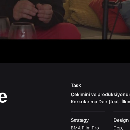
Task
e
Çekimini ve prodüksiyonun
Korkularıma Dair (feat. İlk
Strategy
Design
BMA Film Pro
Dop,