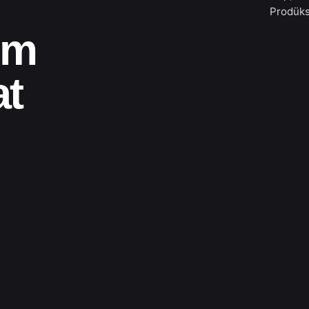
Prodük
kim
at