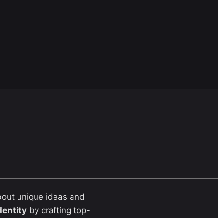
bout unique ideas and
dentity
by crafting top-