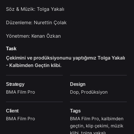
Söz & Müzik: Tolga Yakalı
Düzenleme: Nurettin Çolak
Yönetmen: Kenan Özkan
Task
Çekimini ve prodüksiyonunu yaptığımız Tolga Yakalı
- Kalbimden Geçtin klibi.
Strategy
Design
BMA Film Pro
Dop, Prodüksiyon
Client
Tags
BMA Film Pro
BMA Film Pro
,
kalbimden
geçtin
,
klip çekimi
,
müzik
klibi
,
tolga yakalı