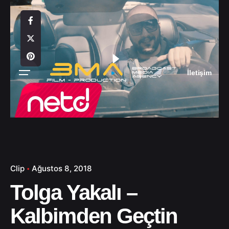
S
k
i
p
t
o
İletişim
c
o
n
t
e
n
t
Clip
Ağustos 8, 2018
Tolga Yakalı –
Kalbimden Geçtin