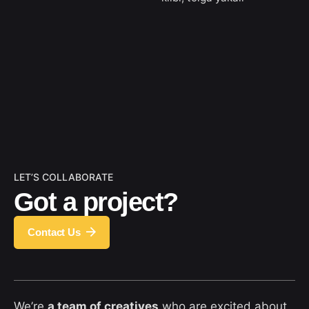
LET’S COLLABORATE
Got a project?
Contact Us
We’re
a team of creatives
who are excited about