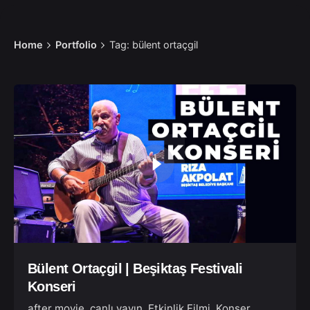
Home
Portfolio
Tag: bülent ortaçgil
Bülent Ortaçgil | Beşiktaş Festivali
Konseri
after movie
canlı yayın
Etkinlik Filmi
Konser