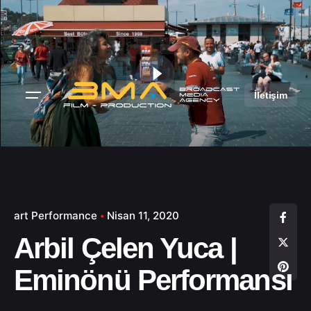
S
k
i
p
t
o
İletişim
c
o
n
t
e
n
art Performance
Nisan 11, 2020
t
Arbil Çelen Yuca |
Eminönü Performansı