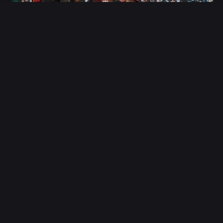
Arbil Çelen Yuca | Eminönü Performansı
art Performance
Arbil Çelen Yuca, İstanbul’un sokaklarında harika
performanslar sergilemeye devam ediyor.
Şimdiki durağımız Eminönü.
#hayatşarkısınısöylerken