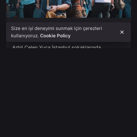
Size en iyi deneyimi sunmak için çerezleri
Arbil Çelen Yuca | Galata Performansı
kullanıyoruz.
Cookie Policy
art Performance
Arbil Çelen Yuca İstanbul sokaklarında
performanslar sergiliyor, biz de çekiyoruz. Bu
sefer Galata’dayız! #hayatşarkısınısöylerken