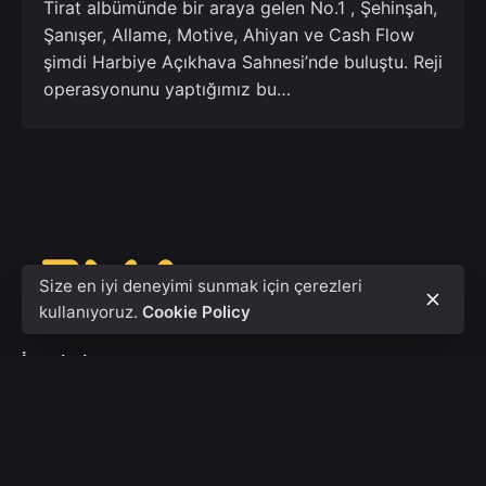
Tirat albümünde bir araya gelen No.1 , Şehinşah,
Şanışer, Allame, Motive, Ahiyan ve Cash Flow
şimdi Harbiye Açıkhava Sahnesi’nde buluştu. Reji
operasyonunu yaptığımız bu…
Size en iyi deneyimi sunmak için çerezleri
kullanıyoruz.
Cookie Policy
İstanbul
Acıbadem Mah Asaf Bey Sok 7A,
Kadıköy/ İstanbul
Bize yazın