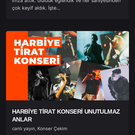
imza attık. Güldük eğlendik ve her saniyesinden
çok keyif aldık. İşte…
HARBİYE TİRAT KONSERİ UNUTULMAZ
ANLAR
canlı yayın
Konser Çekim