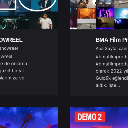
SHOWREEL
BMA Film P
showreel
Ana Sayfa
canl
wreel
#bmafilmprod
e de onlarca
#bmafilmprodu
üzel bir yıl
olarak 2022 yıl
larımıza ve
Güldük eğlendi
aldık. İşte…