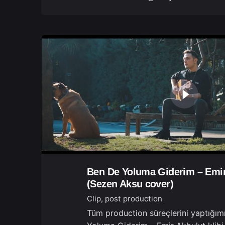
Ben De Yoluma Giderim – Emir
(Sezen Aksu cover)
Clip
post production
Tüm production süreçlerini yaptığım