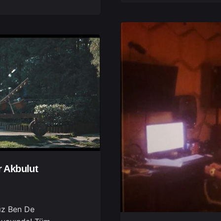
 Akbulut
ız Ben De