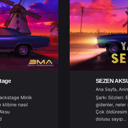
tage
SEZEN AKSU
Ana Sayfa
Anim
ackstage Minik
Şarkı Sözleri:
klibine nasıl
gidenler, neler
 Aksu
Çok öldüresim 
d
dolusu sayıp…
…