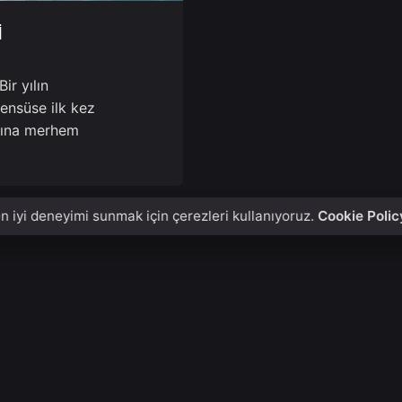
İ
ir yılın
ensüse ilk kez
sına merhem
n iyi deneyimi sunmak için çerezleri kullanıyoruz.
Cookie Polic
Bize yazın
m Mah Asaf Bey Sok 7A,
Tüm proje ve sorularınız içi