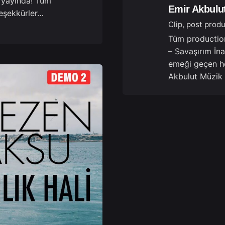
 yayında! Tüm
Emir Akbulut
eşekkürler…
Clip
post produ
Tüm production
– Savaşırım İna
emeği geçen he
Akbulut Müzik