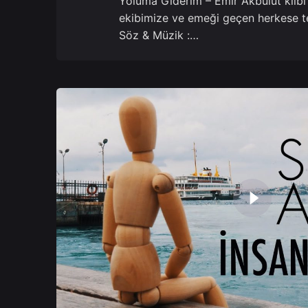
Yoluma Giderim – Emir Akbulut klibi
ekibimize ve emeği geçen herkese t
Söz & Müzik :…