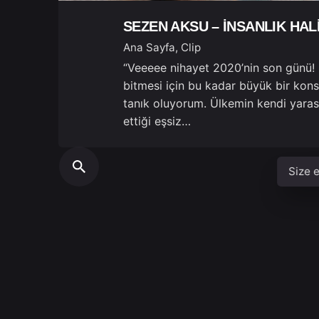
SEZEN AKSU – İNSANLIK HAL
Ana Sayfa
Clip
“Veeeee nihayet 2020’nin son günü! B
bitmesi için bu kadar büyük bir kons
tanık oluyorum. Ülkemin kendi yara
ettiği eşsiz…
Size e
İstanbul
Acıbade