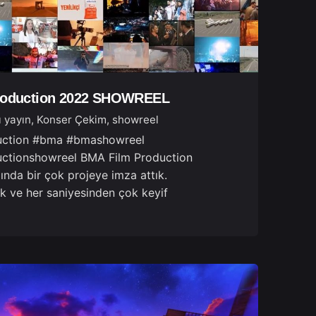
roduction 2022 SHOWREEL
ı yayın
Konser Çekim
showreel
uction #bma #bmashowreel
ctionshowreel BMA Film Production
ında bir çok projeye imza attık.
k ve her saniyesinden çok keyif