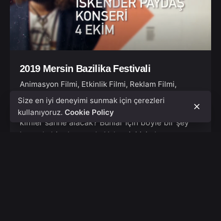
2019 Mersin Bazilika Festivali
Animasyon Filmi
Etkinlik Filmi
Reklam Filmi
Tanıtım Filmi
Size en iyi deneyimi sunmak için çerezleri
2019 Mersin Bazilika Festivali’nde neler olacak,
kullanıyoruz.
Cookie Policy
kimler sahne alacak? Bunlar için böyle bir şey
lazımdı, biz de yaptık. Yalnız iyi isimler var.